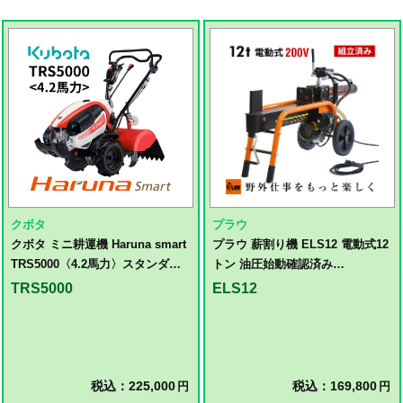
クボタ
プラウ
クボタ ミニ耕運機 Haruna smart
プラウ 薪割り機 ELS12 電動式12
TRS5000〈4.2馬力〉スタンダー
トン 油圧始動確認済み
ドタイプ
PLOW（プラウ） PH-ELS12
TRS5000
ELS12
税込：225,000
税込：169,800
円
円