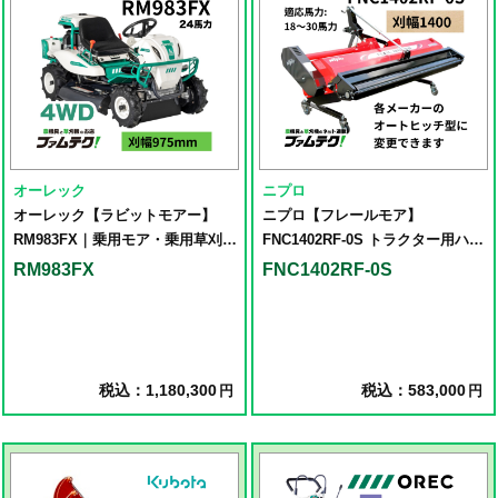
オーレック
ニプロ
オーレック【ラビットモアー】
ニプロ【フレールモア】
RM983FX｜乗用モア・乗用草刈り
FNC1402RF-0S トラクター用ハン
機
マーナイフモア草刈機
RM983FX
FNC1402RF-0S
税込：1,180,300
税込：583,000
円
円