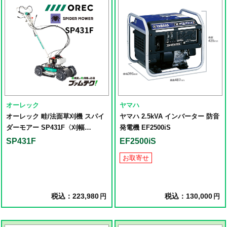
オーレック
ヤマハ
オーレック 畦/法面草刈機 スパイ
ヤマハ 2.5kVA インバーター 防音
ダーモアー SP431F〈刈幅
発電機 EF2500iS
430mm〉
SP431F
EF2500iS
お取寄せ
税込：223,980
税込：130,000
円
円