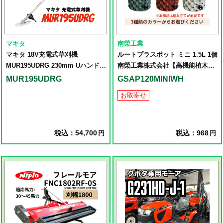
マキタ
南榮工業
マキタ 18V充電式草刈機
ルートプラスポット ミニ 1.5L 1個
MUR195UDRG 230mm Uハンドル
南榮工業株式会社【高機能植木
(18V/6.0Ah)(バッテリ・充電器付)
鉢】カラーは3種類から選べます♪
MUR195UDRG
GSAP120MINIWH
お取寄せ
税込：54,700
税込：968
円
円