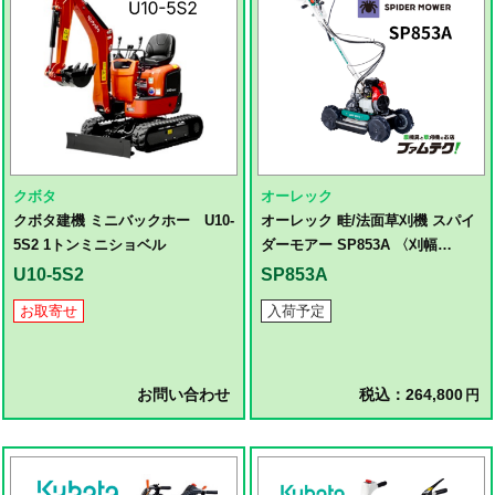
クボタ
オーレック
クボタ建機 ミニバックホー U10-
オーレック 畦/法面草刈機 スパイ
5S2 1トンミニショベル
ダーモアー SP853A 〈刈幅
500mm〉
U10-5S2
SP853A
お取寄せ
入荷予定
お問い合わせ
税込：264,800
円