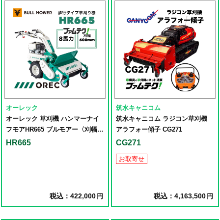
オーレック
筑水キャニコム
オーレック 草刈機 ハンマーナイ
筑水キャニコム ラジコン草刈機
フモアHR665 ブルモアー〈刈幅
アラフォー傾子 CG271
650㎜〉
HR665
CG271
お取寄せ
税込：422,000
税込：4,163,500
円
円