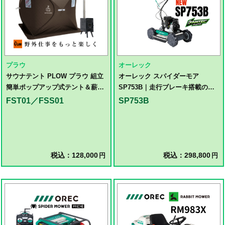
プラウ
オーレック
サウナテント PLOW プラウ 組立
オーレック スパイダーモア
簡単ポップアップ式テント＆薪ス
SP753B｜走行ブレーキ搭載の新
トーブセット 【FST01／FSS01】
型畦畔草刈機
FST01／FSS01
SP753B
税込：128,000
税込：298,800
円
円