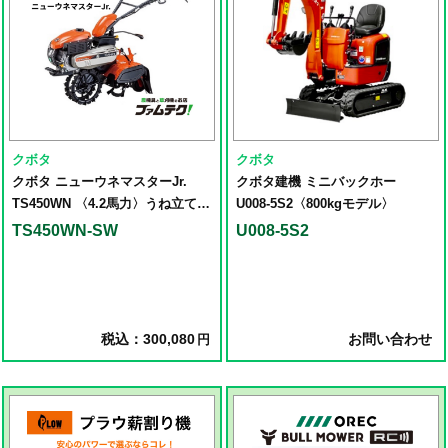
クボタ
クボタ
クボタ ニューウネマスターJr.
クボタ建機 ミニバックホー
TS450WN 〈4.2馬力〉うね立て
U008-5S2〈800kgモデル〉
土揚げ 中耕作業
TS450WN-SW
U008-5S2
税込：300,080
お問い合わせ
円