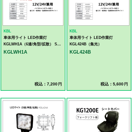
KBL
KBL
車体用ライト LED作業灯
車体用ライト LED作業灯
KGLWH1A（6連/角型/拡散） SW
KGL424B（集光）
付
KGLWH1A
KGL424B
税込：7,200
税込：5,600
円
円