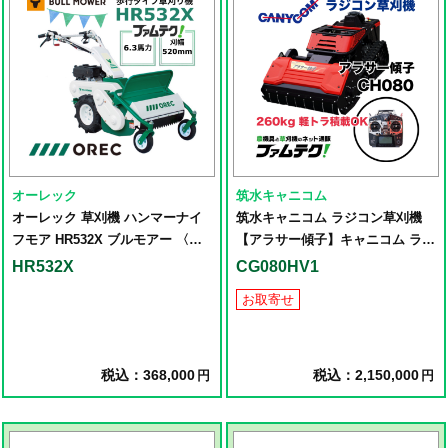
オーレック
筑水キャニコム
オーレック 草刈機 ハンマーナイ
筑水キャニコム ラジコン草刈機
フモア HR532X ブルモアー 〈刈
【アラサー傾子】キャニコム ラジ
幅520㎜〉
コン草刈機【アラサー傾子】
HR532X
CG080HV1
CG080HV1
お取寄せ
税込：368,000
税込：2,150,000
円
円