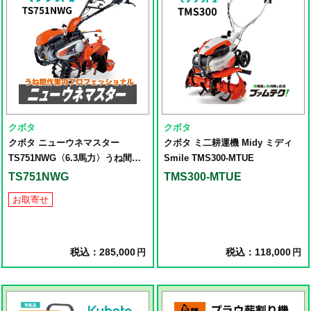
クボタ
クボタ
クボタ ニューウネマスター
クボタ ミ二耕運機 Midy ミディ
TS751NWG〈6.3馬力〉うね間作
Smile TMS300-MTUE
業のプロフェッショナル
TS751NWG
TMS300-MTUE
お取寄せ
税込：285,000
税込：118,000
円
円