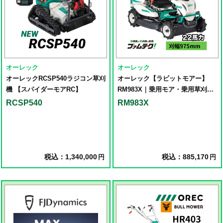
オーレック
オーレック
オーレックRCSP540ラジコン草刈
オーレック【ラビットモアー】
機 【スパイダーモアRC】
RM983X｜乗用モア・乗用草刈り
機
RCSP540
RM983X
税込：1,340,000
税込：885,170
円
円