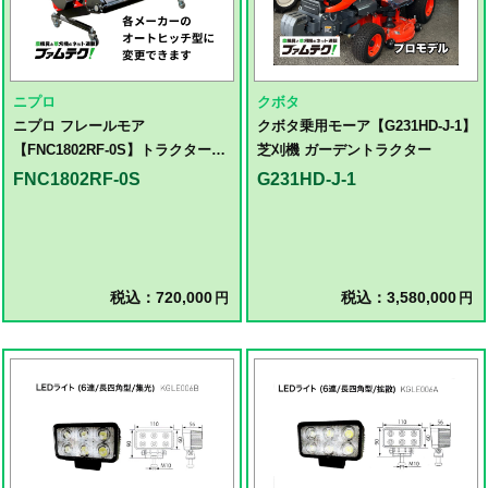
ニプロ
クボタ
ニプロ フレールモア
クボタ乗用モーア【G231HD-J-1】
【FNC1802RF-0S】トラクター用
芝刈機 ガーデントラクター
ハンマーナイフモア草刈機
FNC1802RF-0S
G231HD-J-1
税込：720,000
税込：3,580,000
円
円