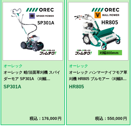
オーレック
オーレック
オーレック 畦/法面草刈機 スパイ
オーレック ハンマーナイフモア草
ダーモア SP301A 〈刈幅
刈機 HR805 ブルモアー〈刈幅800
300mm〉
㎜〉草刈機 ハンマーナイフモア
SP301A
HR805
税込：176,000
税込：550,000
円
円