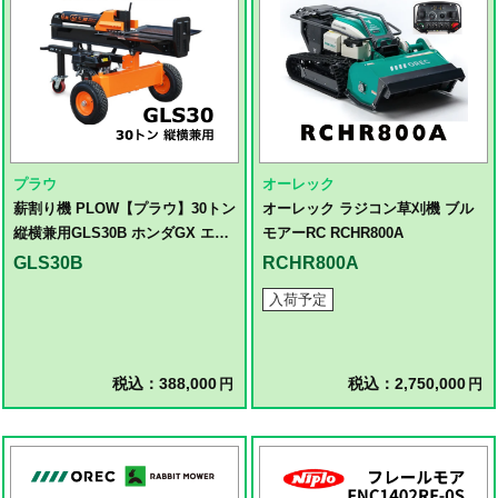
プラウ
オーレック
薪割り機 PLOW【プラウ】30トン
オーレック ラジコン草刈機 ブル
縦横兼用GLS30B ホンダGX エン
モアーRC RCHR800A
ジン 四つ割りアタッチメント付き
GLS30B
RCHR800A
入荷予定
税込：388,000
税込：2,750,000
円
円