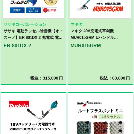
ササキコーポレーション
マキタ
ササキ 電動ラッセル除雪機【オ・
マキタ 40V充電式草刈機
スーノ】ER-801DX-2 充電式 電動
MUR015GRM Uハンドル
除雪機
(40Vmax/4.0Ah)(バッテリ・充電
ER-801DX-2
MUR015GRM
器付)
税込：315,000
税込：63,600
円
円