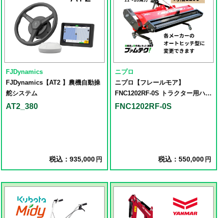
FJDynamics
ニプロ
FJDynamics【AT2 】農機自動操
ニプロ【フレールモア】
舵システム
FNC1202RF-0S トラクター用ハン
マーナイフモア草刈機
AT2_380
FNC1202RF-0S
税込：935,000
税込：550,000
円
円