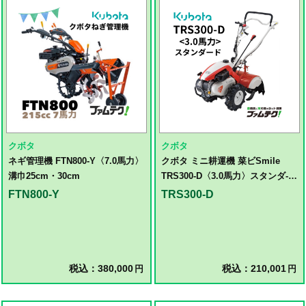
クボタ
クボタ
ネギ管理機 FTN800-Y〈7.0馬力〉
クボタ ミニ耕運機 菜ビSmile
溝巾25cm・30cm
TRS300-D〈3.0馬力〉スタンダ-ド
モデル
FTN800-Y
TRS300-D
税込：380,000
税込：210,001
円
円