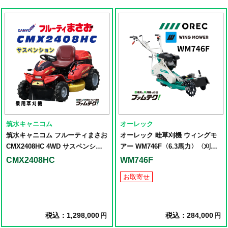
筑水キャニコム
オーレック
筑水キャニコム フルーティまさお
オーレック 畦草刈機 ウィングモ
CMX2408HC 4WD サスペンショ
アー WM746F〈6.3馬力〉〈刈幅
ン付き
690mm〉
CMX2408HC
WM746F
お取寄せ
税込：1,298,000
税込：284,000
円
円