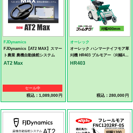
FJDynamics
オーレック
FJDynamics【AT2 MAX】スマー
オーレック ハンマーナイフモア草
ト農業 農機自動操舵システム
刈機 HR403 ブルモアー〈刈幅400
㎜〉草刈機 ハンマーナイフモア
AT2 Max
HR403
セール中
税込：1,089,000
税込：280,000
円
円