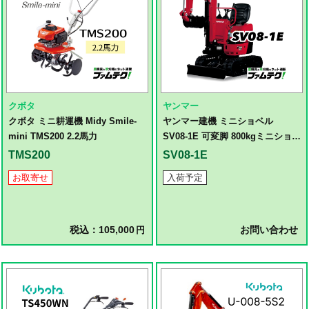
クボタ
ヤンマー
クボタ ミニ耕運機 Midy Smile-
ヤンマー建機 ミニショベル
mini TMS200 2.2馬力
SV08-1E 可変脚 800kgミニショベ
ル
TMS200
SV08-1E
お取寄せ
入荷予定
税込：105,000
お問い合わせ
円