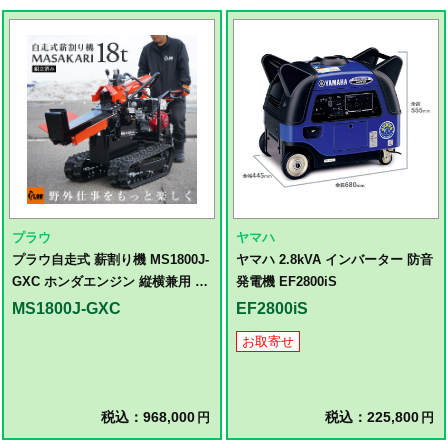
プラウ
ヤマハ
プラウ自走式 薪割り機 MS1800J-
ヤマハ 2.8kVA インバーター 防音
GXC ホンダエンジン 縦横兼用 油
発電機 EF2800iS
圧式 18トン MASAKARI 国産
MS1800J-GXC
EF2800iS
お取寄せ
税込：968,000
税込：225,800
円
円