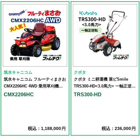
筑水キャニコム
クボタ
筑水キャニコム フルーティまさお
クボタ ミニ耕運機 菜ビSmile
CMX2206HC 4WD 乗用草刈機
TRS300-HD<3.0馬力> 一軸正逆ロ
21.1馬力ホンダエンジン
ータリ仕様
CMX2206HC
TRS300-HD
税込：1,188,000
税込：236,000
円
円