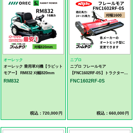
オーレック
ニプロ
オーレック 乗用草刈機【ラビット
ニプロ フレールモア
モアー】 RM832 刈幅820mm
【FNC1602RF-0S】トラクター用
ハンマーナイフモア草刈機
RM832
FNC1602RF-0S
税込：720,000
税込：660,000
円
円