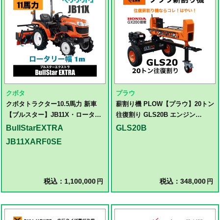
クボタ
プラウ
クボタトラクター10.5馬力 新車
薪割り機 PLOW【プラウ】20トン
【ブルスター】JB11X・ロータリ
往復割り GLS20B エンジン
ー耕うん幅 1m
GLS20B 油圧式20トン 4つ割り刃
BullStarEXTRA
GLS20B
付属
JB11XARF0SE
税込：1,100,000
税込：348,000
円
円