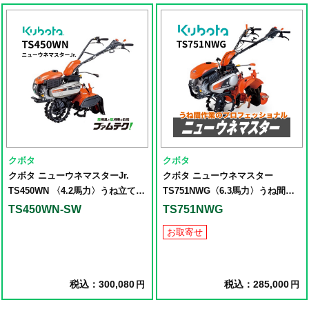
クボタ
クボタ
クボタ ニューウネマスターJr.
クボタ ニューウネマスター
TS450WN 〈4.2馬力〉うね立て
TS751NWG〈6.3馬力〉うね間作
土揚げ 中耕作業
業のプロフェッショナル
TS450WN-SW
TS751NWG
お取寄せ
税込：300,080
税込：285,000
円
円