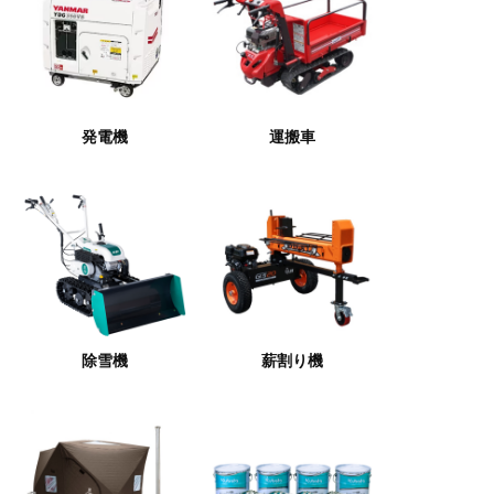
発電機
運搬車
除雪機
薪割り機