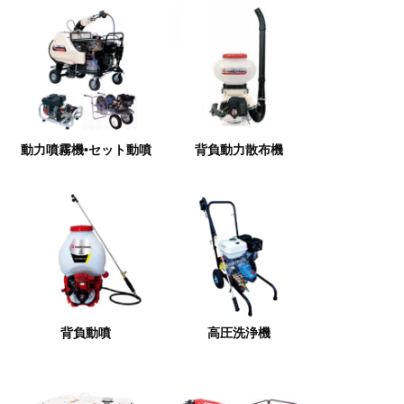
動力噴霧機•セット動噴
背負動力散布機
背負動噴
高圧洗浄機