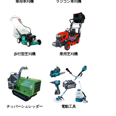
乗用草刈機
ラジコン草刈機
歩行型芝刈機
乗用芝刈機
チッパーシュレッダー
電動工具