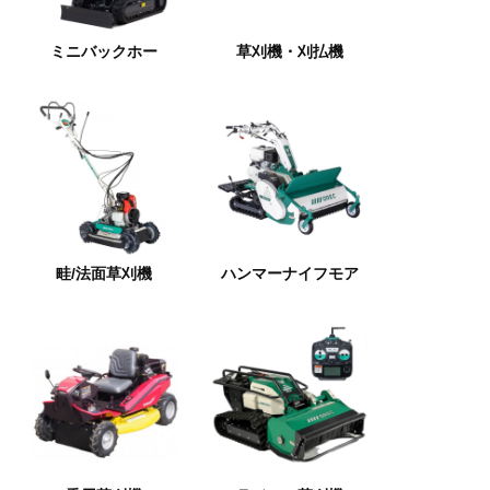
ミニバックホー
草刈機・刈払機
畦/法面草刈機
ハンマーナイフモア