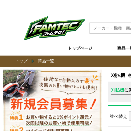
農機具と草刈機のネット通販 ファムテク！
トップページ
商品一
トップ
商品一覧
刈払機
刈払機
に
並べ替え