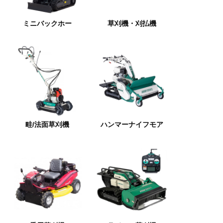
ミニバックホー
草刈機・刈払機
畦/法面草刈機
ハンマーナイフモア