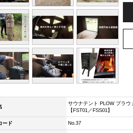
サウナテント PLOW プラ
名
【FST01／FSS01】
No.37
コード