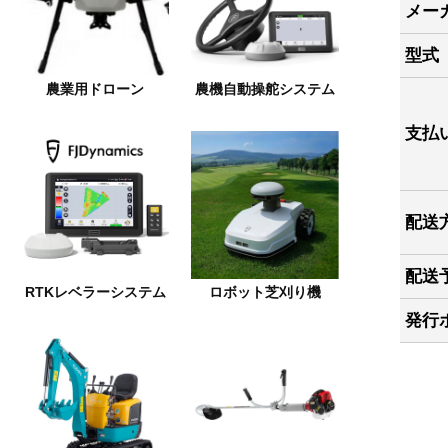
メー
型式
農業用ドローン
農機自動操舵システム
支払
配送
配送
RTKレベラーシステム
ロボット芝刈り機
発行