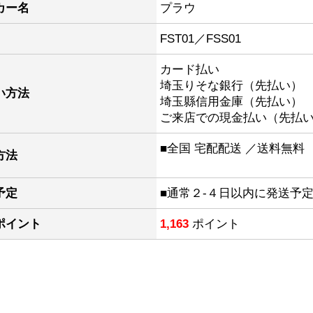
カー名
プラウ
FST01／FSS01
カード払い
埼玉りそな銀行（先払い）
い方法
埼玉縣信用金庫（先払い）
ご来店での現金払い（先払
■全国 宅配配送 ／送料無料
方法
予定
■通常２-４日以内に発送予
ポイント
1,163
ポイント