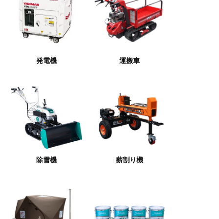
発電機
運搬車
除雪機
薪割り機