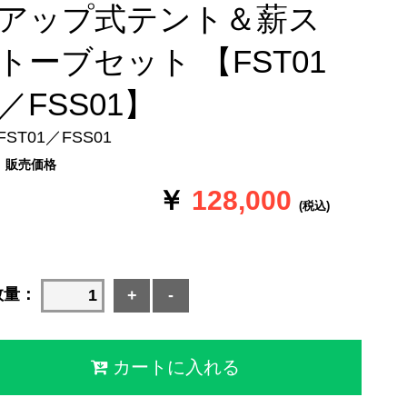
アップ式テント＆薪ス
トーブセット 【FST01
／FSS01】
FST01／FSS01
販売価格
￥
128,000
(税込)
数量：
+
-