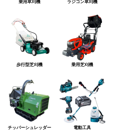
乗用草刈機
ラジコン草刈機
歩行型芝刈機
乗用芝刈機
チッパーシュレッダー
電動工具