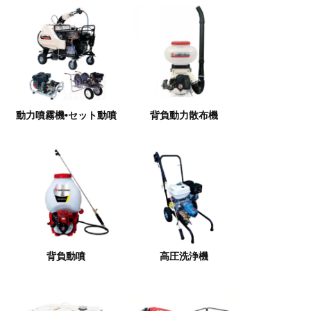
動力噴霧機•セット動噴
背負動力散布機
背負動噴
高圧洗浄機