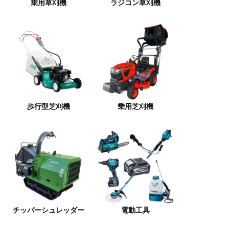
乗用草刈機
ラジコン草刈機
歩行型芝刈機
乗用芝刈機
チッパーシュレッダー
電動工具