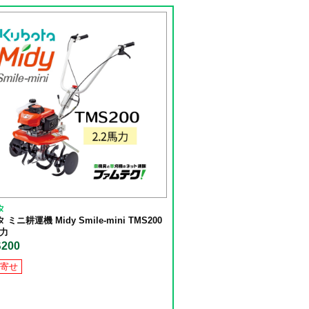
タ
 ミニ耕運機 Midy Smile-mini TMS200
馬力
200
寄せ