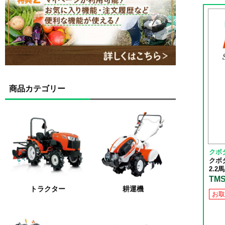
商品カテゴリー
クボ
クボタ
2.2
TMS
トラクター
耕運機
お取