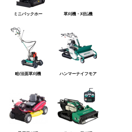
ミニバックホー
草刈機・刈払機
畦/法面草刈機
ハンマーナイフモア