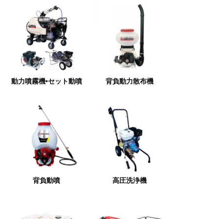
動力噴霧機•セット動噴
背負動力散布機
背負動噴
高圧洗浄機