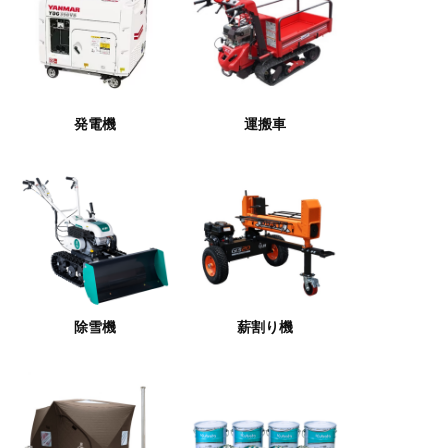
発電機
運搬車
除雪機
薪割り機