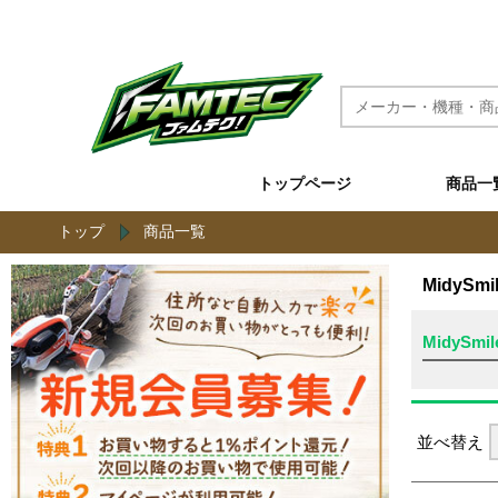
農機具と草刈機のネット通販 ファムテク！
トップページ
商品一
トップ
商品一覧
MidySmil
MidySmil
並べ替え