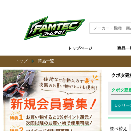
農機具と草刈機のネット通販 ファムテク！
トップページ
商品一
トップ
商品一覧
クボタ建
クボタ建
Uシリー
並べ替え