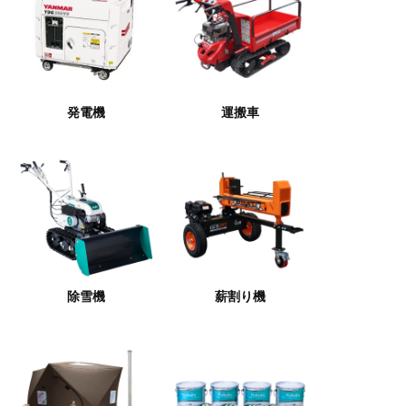
発電機
運搬車
除雪機
薪割り機