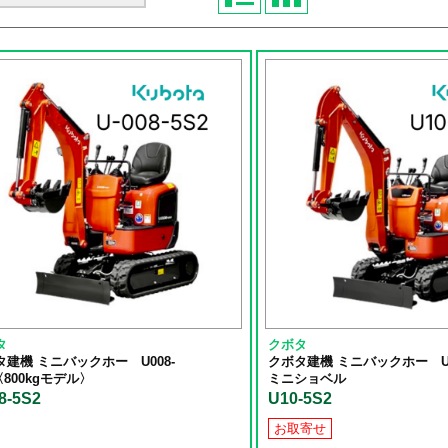
タ
クボタ
タ建機 ミニバックホー U008-
クボタ建機 ミニバックホー U10-5
〈800kgモデル〉
ミニショベル
8-5S2
U10-5S2
お取寄せ