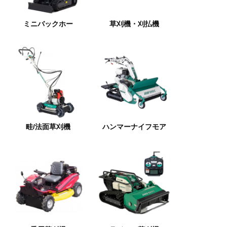
ミニバックホー
草刈機・刈払機
畦/法面草刈機
ハンマーナイフモア