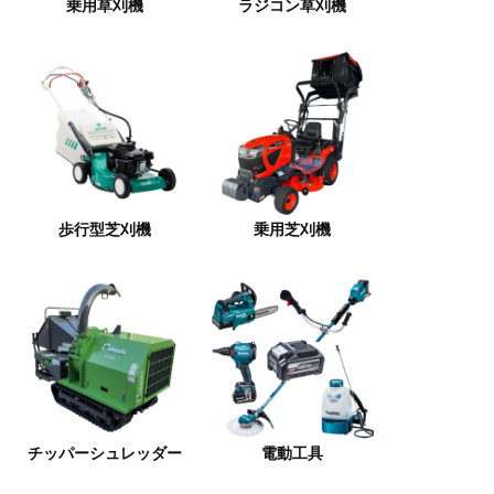
乗用草刈機
ラジコン草刈機
歩行型芝刈機
乗用芝刈機
チッパーシュレッダー
電動工具