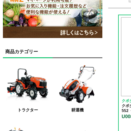
商品カテゴリー
クボ
クボ
トラクター
耕運機
5S2
U00