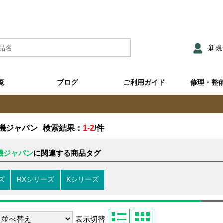
新規
覧
ブログ
ご利用ガイド
修理・整
機ジャパン
検索結果：
1-2
/
件
機ジャパン
に関連する商品タグ
ズ
RXシリーズ
Kシリーズ
表示切替