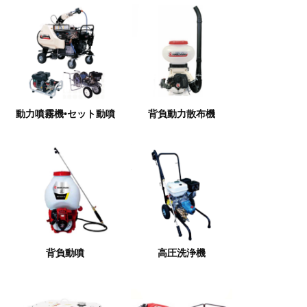
動力噴霧機•セット動噴
背負動力散布機
背負動噴
高圧洗浄機