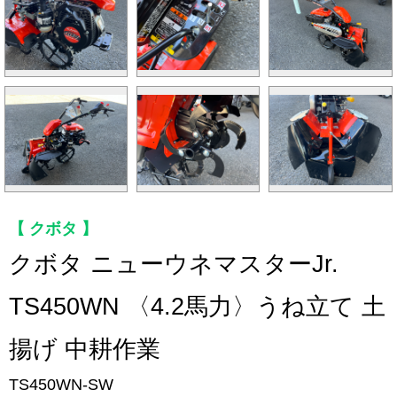
クボタ
クボタ ニューウネマスターJr.
TS450WN 〈4.2馬力〉うね立て 土
揚げ 中耕作業
TS450WN-SW