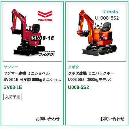
ヤンマー
クボタ
ヤンマー建機 ミニショベル
クボタ建機 ミニバックホー
SV08-1E 可変脚 800kgミニショベ
U008-5S2〈800kgモデル〉
ル
SV08-1E
U008-5S2
入荷予定
お問い合わせ
お問い合わせ