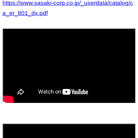
https://www.sasaki-corp.co.jp/_userdata/catalog/c
a_er_801_dx.pdf