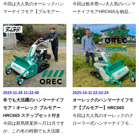
今回は大人気のオーレックハン
今回は栃木県へ♪大人気のハンマ
マーナイフモア【ブルモアー】
ーナイフモアHRC665を納品さ
HR665をお届けに❗️しかーし❗️た
せていただきました😉👍クロー
だのHR665ではありません。今
ラー式のハンマーナイフは作業
回はロータリーカバーの耐久性
中の安定感抜群です！立ち乗り
抜群の「ステンレス仕様」を選
ステップ付きで作業中の疲労軽
んでいただきました❕✨さらー...
減に♪草刈機のことなら栃木県も
自...
2025-11-26 21:22:40
2025-10-11 22:22:24
冬でも大活躍のハンマーナイフ
オーレックのハンマーナイフモ
モア！オーレック ブルモアー
ア【ブルモアー】HRC665
HRC665 ステップセット付き
今回は大人気のオーレックのク
今回は群馬県某所へ只11月です
ローラー式ハンマーナイフモア
が、この冬の時期でも大活躍し
【ブルモアー】HRC665を納品
てくれる大人気のハンマーナイ
させていただきました😉👍▶︎今