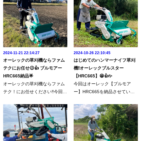
に還元されます。幅広タイヤに
か🎵草刈機といえばハンマー
より抜群の安...
ナ...
2024-11-21 22:14:27
2024-10-26 22:10:45
オーレックの草刈機ならファム
はじめてのハンマーナイフ草刈
テクにお任せ😉👍 ブルモアー
機❗️オーレックブルスター
HRC665納品🌟
【HRC665】😁👍✨
オーレックの草刈機ならファム
今回はオーレック【ブルモア
テク！にお任せください‼️今回は
ー】HRC665を納品させていた
大人気のオーレック【ブルモア
だきました😉👍✨▶︎▷今回の商
ー】HRC665を納品させていた
品はこちらhttps://www.famtec.j
だきました😉👍✨取扱説明や試
p/shopping/10/ハンマーナイフ
運転もお任せください。立ち乗
草刈機が初めてというお客様へ♪
りステップも良い感じでとても
なんとハンマーナイフモアとい
喜...
う...