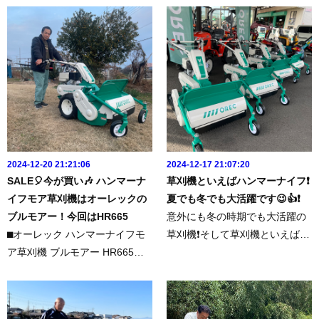
使いやすい草刈機です👍▶今回
に🎶😉👍ハンマーナイフは、冬
の商品はこちらhttps://www.famt
の時期は枯れ草処理でも大活躍
ec.jp/shopping/2/この季節は枯
してくれます。結局1年中お役に
れ草の...
立てる草刈機ですね😉👍この度
は誠...
2024-12-20 21:21:06
2024-12-17 21:07:20
SALE🎈今が買い🎶 ハンマーナ
草刈機といえばハンマーナイフ❗️
イフモア草刈機はオーレックの
夏でも冬でも大活躍です😉👍❗️
ブルモアー！今回はHR665
意外にも冬の時期でも大活躍の
⬛︎オーレック ハンマーナイフモ
草刈機❗️そして草刈機といえばみ
ア草刈機 ブルモアー HR665今
なさんご存知のハンマーナイフ
回の商品はこちら↓↓↓https://ww
モアですよね☝️😁草刈機を買う
w.famtec.jp/shopping/2/粉砕さ
なら【ファムテク！】みなさ
れた残草をすき込めば、早く土
ん、覚えていただけたでしょう