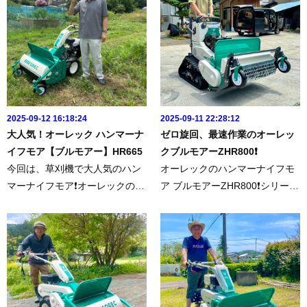
レックのことならファム...
クローラー式のハンマーナイフ
モアです。立ち乗りステップ...
2025-09-12 16:18:24
2025-09-11 22:28:12
大人気！オーレック ハンマーナ
ゼロ旋回、最速作業のオーレッ
イフモア【ブルモアー】HR665
クブルモアーZHR800❗️
今回は、草刈機で大人気のハン
オーレックのハンマーナイフモ
マーナイフモア❗️オーレックのブ
ア ブルモアーZHR800❗️シリーズ
ルモアーHR665を納品させてい
最速、ゼロ旋回、高耐久のプレ
ただきました。▶︎今回の商品は
ミアム ブルモアー緑地管理の業
こちらhttps://www.famtec.jp/sho
者様へいつもありがとうござい
pping/2/はじめてのハンマーナ
ます❗️オーレックのハンマーナイ
イフモア♪刈払い機とはひ...
フモア ブルモアーの事な...