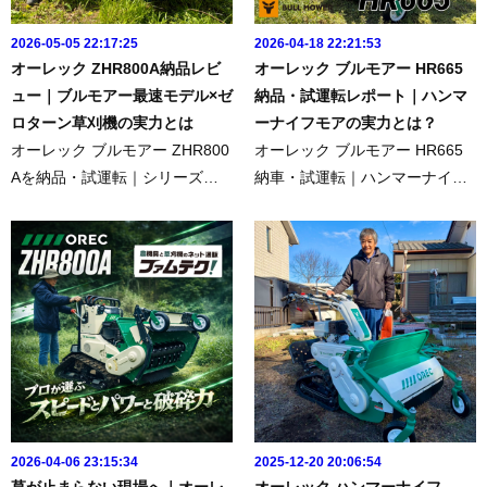
2026-05-05 22:17:25
2026-04-18 22:21:53
オーレック ZHR800A納品レビ
オーレック ブルモアー HR665
ュー｜ブルモアー最速モデル×ゼ
納品・試運転レポート｜ハンマ
ロターン草刈機の実力とは
ーナイフモアの実力とは？
オーレック ブルモアー ZHR800
オーレック ブルモアー HR665
Aを納品・試運転｜シリーズ最
納車・試運転｜ハンマーナイフ
速×ゼロターン走行の高能率ハン
モアの実力このたびは、オーレ
マーナイフモアこのたびは、オ
ック ブルモアー HR665をご納
ーレック ブルモアー ZHR800A
車させていただき、誠にありが
を納品させていただき、誠にあ
とうございました。数ある機械
りがとうございました。現地...
の中からお選びいただき、心よ
り感...
2026-04-06 23:15:34
2025-12-20 20:06:54
草が止まらない現場へ｜オーレ
オーレック ハンマーナイフ