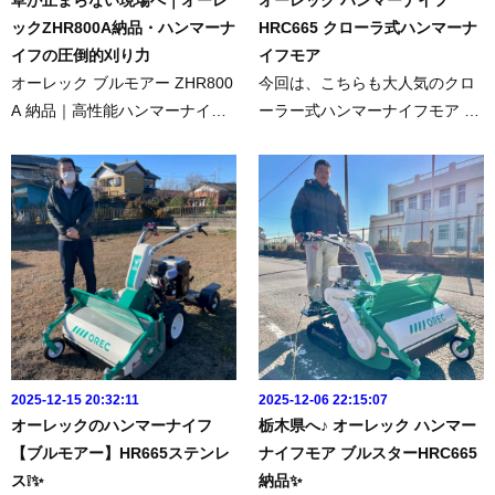
ックZHR800A納品・ハンマーナ
HRC665 クローラ式ハンマーナ
イフの圧倒的刈り力
イフモア
オーレック ブルモアー ZHR800
今回は、こちらも大人気のクロ
A 納品｜高性能ハンマーナイフ
ーラー式ハンマーナイフモア オ
モアで圧倒的な草刈り力この
ーレックブルモアー【HRC66
度、オーレック ブルモアー ZH
5】を納品させていただきまし
R800Aを納品させていただきま
た。刈幅60センチ、クローラー
した。ご購入いただき誠にあり
式なので安定感があり立ち乗り
がとうございます。ファムテク
ステップも使用可能です。▶︎今
では、...
回の...
2025-12-15 20:32:11
2025-12-06 22:15:07
オーレックのハンマーナイフ
栃木県へ♪ オーレック ハンマー
【ブルモアー】HR665ステンレ
ナイフモア ブルスターHRC665
ス❕✨
納品✨