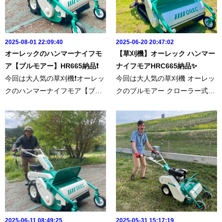
2025-08-01 22:09:40
2025-06-20 20:47:02
オーレックのハンマーナイフモ
【草刈機】オーレック ハンマー
ア【ブルモアー】HR665納品❗️
ナイフモアHRC665納品✨
今回は大人気の草刈機❗️オーレッ
今回は大人気の草刈機 オーレッ
クのハンマーナイフモア【ブル
クのブルモアー クローラー式の
モアー】HR665を納品させてい
ハンマーナイフモアHR665を納
ただきました😉👍https://www.fa
品させていただきました❗️◾️今回
mtec.jp/shopping/2/やっぱり草
の商品はこちらhttps://www.famt
刈機はハンマーナイフモアが最
ec.jp/shopping/10/実は耕運機と
強です。草を細かく粉砕する...
セットでご購入いただ...
2025-06-11 08:49:25
2025-05-31 15:17:19