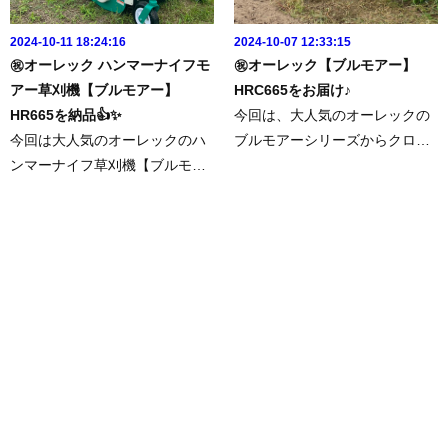
2024-10-11 18:24:16
2024-10-07 12:33:15
㊗️オーレック ハンマーナイフモ
㊗️オーレック【ブルモアー】
アー草刈機【ブルモアー】
HRC665をお届け♪
HR665を納品👍✨
今回は、大人気のオーレックの
今回は大人気のオーレックのハ
ブルモアーシリーズからクロー
ンマーナイフ草刈機【ブルモア
ラー仕切りハンマーナイフモア
ー】HR665を納品させていただ
【HRC665】を納品させていた
きました😉👍✨数あるお店があ
だきました👍✨◼︎今回の商品は
る中『ファムテク！』をご利用
こちら↓↓↓https://www.famtec.jp/
いただきありがとうございまし
shopping/53/も...
た♪今後のメンテナンスなどもお
任...