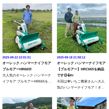
フモア オーレック HRC665にス
回の商品はこちらhttps://www.fa
テップセットを装着して納品で
mtec.jp/shopping/10/この度はフ
す👍▶︎今回の商品はこちらオー
ァムテク！をご利用いただき
レック HRC665https://www.famt
ま...
e...
2025-09-22 22:01:51
2025-09-18 21:58:12
オーレック ハンマーナイフモア
オーレック ハンマーナイフモア
ブルモアーHR665❗️
【ブルモアー】HRC665を納品
大人気のオーレック ハンマーナ
です😉👍✨
イフモア ブルモアーHR665を納
今回は🍓いちご農家さんへ大人
品させていただきました❗️刈幅６
気のハンマーナイフモア！オー
５センチの扱いやすい 1番人気
レック【ブルモアー】HRC665
のハンマーナイフモアです。草
を納品させていただきました❗️htt
刈機のことならオーレック❗️オー
ps://www.famtec.jp/shopping/10/