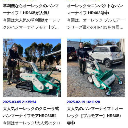
草刈機ならオーレックのハンマ
オーレック☆コンパクトなハン
ーナイフ！HR665が人気❗️
マーナイフ HR403😉👍
今回は大人気の草刈機❗️オーレッ
今回は、オーレック ブルモアー
クのハンマーナイフモア【ブル
シリーズ最小のHR403をお届け
モアー】HR665を納品させてい
に行ってきました😉👍▶︎今回の
ただきました😉👍⬇️こちらの商
商品はこちらからhttps://www.fa
品です。https://www.famtec.jp/s
mtec.jp/shopping/114/4.2馬力で
hopping/2/ファムテク！ではエ
も専用ナイフを採用することで
リアが限られてしまいます...
刈取能力を確保！車体幅がコ...
2025-03-05 21:35:54
2025-02-19 16:11:28
大人気オーレックのクローラ式
大人気のハンマーナイフ！オー
ハンマーナイフモアHRC665❗️
レック［ブルモアー］HR665♪
今回はオーレック❗️大人気のクロ
😉👍