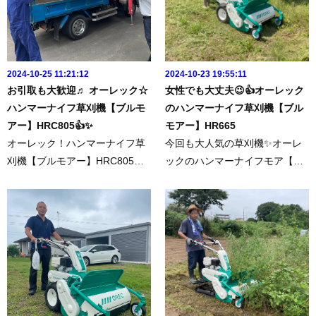
2024-10-25 11:21:12
2024-10-23 19:55:11
お引取も大歓迎♬ オーレック☆
女性でも大丈夫😉👍オーレック
ハンマーナイフ草刈機【ブルモ
のハンマーナイフ草刈機【ブル
アー】HRC805👍✨
モアー】HR665
オーレック！ハンマーナイフ草
今回も大人気の草刈機✨オーレ
刈機【ブルモアー】HRC805👍
ックのハンマーナイフモア【ブ
✨お引取も大歓迎です♬今回は
ルスター】HR665です😉👍▶︎▷
店頭で即決していただきまし
HR665 この商品はこちらからhtt
た❣️HRC805は業者さんに大好
ps://www.famtec.jp/shopping/2/
評‼️ありがとうございました♪立
最近、女性の方でも使う方が増
ち乗りステップもその場で取り
えています♪安心してご使用い...
付け...