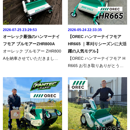
2026-07-25 23:29:53
2026-05-24 22:33:35
オーレック最強のハンマーナイ
【OREC ハンマーナイフモア
フモア ブルモアーZHR800A
HR665 ｜草刈りシーズンに大活
オーレック ブルモアー ZHR800
躍の人気モデル】
Aを納車させていただきまし
【OREC ハンマーナイフモア H
た。このたび、オーレックのハ
R665 お引き取りありがとうご
ンマーナイフモア「ブルモアー
ざいました｜草刈りシーズンに
ZHR800A」を納車させていただ
大活躍の人気モデル】このたび
きました。数ある販売店の中か
は、ファムテク！をご利用いた
ら関口ファームテックをお選び
だき誠にありがとうございまし
いただ...
た。今回は、OREC ハンマーナ
イフモ...