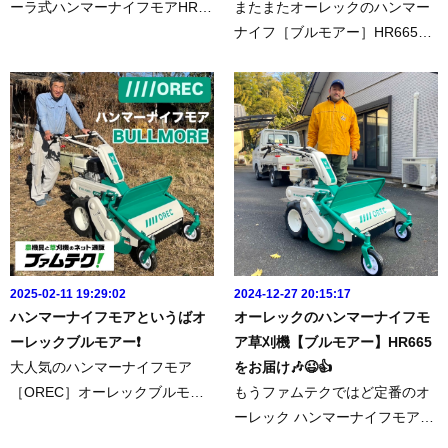
ーラ式ハンマーナイフモアHRC
またまたオーレックのハンマー
665を納車させていただきまし
ナイフ［ブルモアー］HR665を
た😉👍▶️今回の商品はこちらhttp
納品させていただきました😉👍
s://www.famtec.jp/shopping/10/
✨▶️今回の商品はこちらからhttp
クローラー式だから軟弱地・不
s://www.famtec.jp/shopping/2/こ
整地での推進力と旋回性を...
こは枯れ草を処理して、畑にす
る予定🎵良い畑になると良い...
2025-02-11 19:29:02
2024-12-27 20:15:17
ハンマーナイフモアというばオ
オーレックのハンマーナイフモ
ーレックブルモアー❗️
ア草刈機【ブルモアー】HR665
大人気のハンマーナイフモア
をお届け🎶😉👍
［OREC］オーレックブルモア
もうファムテクではど定番のオ
ーHR665をお届けに言ってきま
ーレック ハンマーナイフモア
した🎵刈幅60センチのとっても
【ブルモアー】HR665をお届け