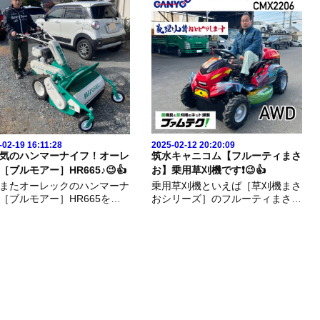
-02-19 16:11:28
2025-02-12 20:20:09
気のハンマーナイフ！オーレ
筑水キャニコム【フルーティまさ
［ブルモアー］HR665♪😉👍
お】乗用草刈機です❗️😉👍
またオーレックのハンマーナ
乗用草刈機といえば［草刈機まさ
［ブルモアー］HR665を納
おシリーズ］のフルーティまさお
せていただきました😉👍✨▶️
❗️誰もがご存知の まさお君ですよ
の商品はこちらからhttps://w
ね😉👍▶️今回の商品はこちらhttp
famtec.jp/shopping/2/ここは
s://www.famtec.jp/shopping/49/今
草を処理して、畑にする予定
回はその中でも一番人気のAWD
良い畑になると良い...
仕様のCMX2206で...