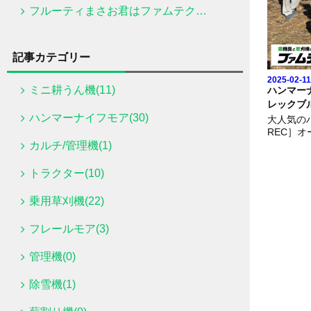
フルーティまさお君はファムテク！にお任せください。
記事カテゴリー
2025-02-11
ミニ耕うん機(11)
ハンマー
レックブル
ハンマーナイフモア(30)
大人気の
REC］オ
65をお届
カルチ/管理機(1)
刈幅60
すい草刈
トラクター(10)
こちらhttps
ping/2
乗用草刈機(22)
フレールモア(3)
管理機(0)
除雪機(1)