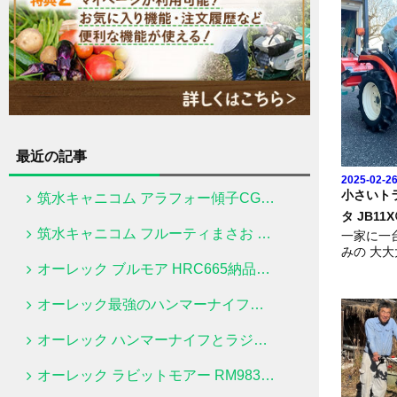
最近の記事
2025-02-26
小さいトラ
筑水キャニコム アラフォー傾子CG271納車｜ラジコン草刈機
タ JB11X
筑水キャニコム フルーティまさお CMX2206HC納車｜乗用草刈機を体験
一家に一
みの 大
ターJB1
オーレック ブルモア HRC665納品｜ハンマーナイフモアならファムテク！
ました🚜
オーレック最強のハンマーナイフモア ブルモアーZHR800A
https://w
6/10.
クターです☝
オーレック ハンマーナイフとラジコン草刈機 HRC665・ RCSP540｜納品
オーレック ラビットモアー RM983FX納車｜4WD乗用草刈機ならファムテク！