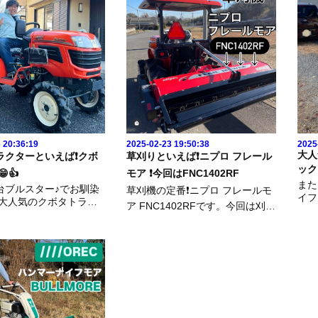
 20:36:19
2025-02-23 19:50:38
2025
大人
クターといえば❗️クボ
草刈りといえば❗️ニプロ フレール
ック
😁👍
モア ❗️今回はFNC1402RF
また
台ブルスター♪でお馴染
草刈機の定番❗️ニプロ フレールモ
イフ
大大人気のクボタトラク
ア FNC1402RFです。今回は刈幅
品さ
1Xを納車させていただき
1400です。▶️この商品はこちらht
今回
✨▶️今回の商品はこちら
tps://www.famtec.jp/shopping/96/
ww.
ww.famtec.jp/shopping/2
今回は、試運転なしでした😁この
枯れ
5馬力のいちばん小さなトラ
度はファムテクのご利用ありがと
🎵
️トラ...
うございました...