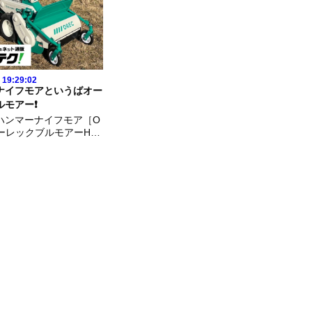
 19:29:02
ナイフモアというばオー
モアー❗️
ハンマーナイフモア［O
ーレックブルモアーHR6
けに言ってきました🎵
センチのとっても使いや
機です👍▶今回の商品は
://www.famtec.jp/shop
/この季節は枯れ草の...