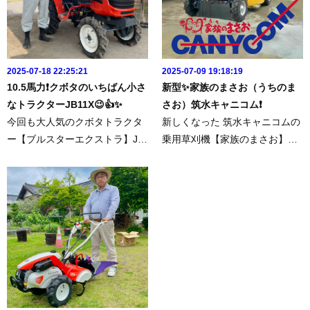
2025-07-18 22:25:21
2025-07-09 19:18:19
10.5馬力❗️クボタのいちばん小さ
新型✨家族のまさお（うちのま
なトラクターJB11X😉👍✨
さお）筑水キャニコム❗️
今回も大人気のクボタトラクタ
新しくなった 筑水キャニコムの
ー【ブルスターエクストラ】JB
乗用草刈機【家族のまさお】う
11Xを納車させていただきまし
ちのまさおを納車させていただ
た🚜✨10.5馬力♪ クボタのいち
きました‼️これから 家族のまさ
ばん小さなトラクターです。家
お君はこのカラーになります🟦
庭菜園から草退治と とっても頼
それと、、、ご報告がひとつご
もしいトラクターです。トラク
ざいます。2公道が走れなくな...
タ...