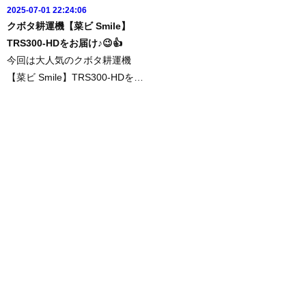
2025-07-01 22:24:06
クボタ耕運機【菜ビ Smile】
TRS300-HDをお届け♪😉👍
今回は大人気のクボタ耕運機
【菜ビ Smile】TRS300-HDをお
届けに行ってきました♪https://w
ww.famtec.jp/shopping/48/お客
様ご指定のパープル培土機も装
着しました👍いつもありがとう
ございます！引き続きファムテ
ク...