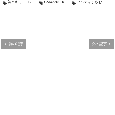
筑水キャニコム
CMX2206HC
フルティまさお
＜ 前の記事
次の記事 ＞