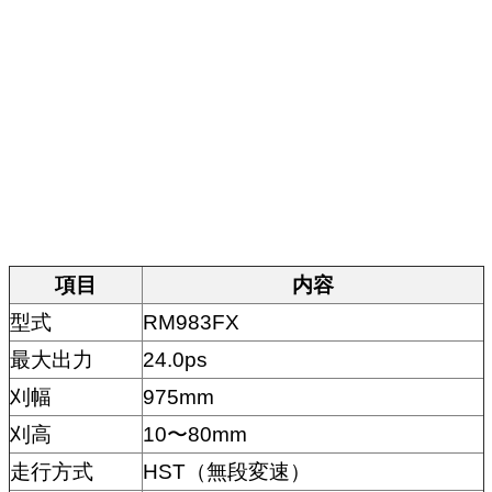
項目
内容
型式
RM983FX
最大出力
24.0ps
刈幅
975mm
刈高
10〜80mm
走行方式
HST（無段変速）