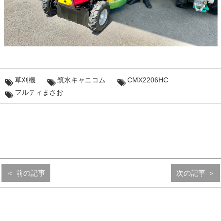
草刈機
筑水キャニコム
CMX2206HC
フルティまさお
＜ 前の記事
次の記事 ＞