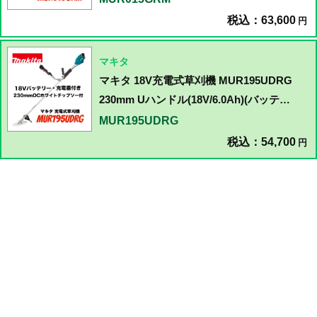
税込：63,600
円
マキタ
マキタ 18V充電式草刈機 MUR195UDRG
230mm Uハンドル(18V/6.0Ah)(バッテ
リ・充電器付)
MUR195UDRG
税込：54,700
円