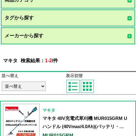
タグから探す
メーカーから探す
マキタ
検索結果：
1-2
/
件
並べ替え
表示切替
マキタ
マキタ 40V充電式草刈機 MUR015GRM U
ハンドル (40Vmax/4.0Ah)(バッテリ・充
電器付)
MUR015GRM