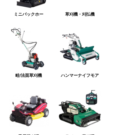
ミニバックホー
草刈機・刈払機
畦/法面草刈機
ハンマーナイフモア