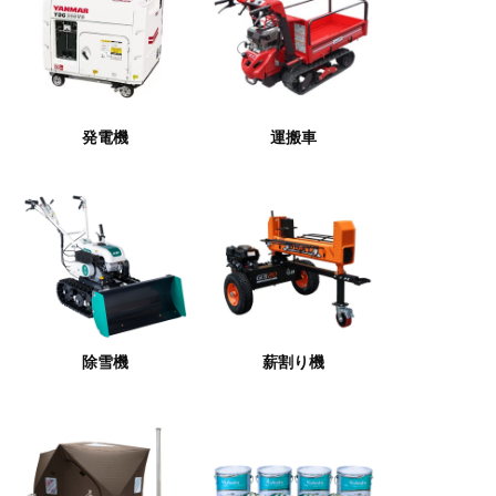
発電機
運搬車
除雪機
薪割り機