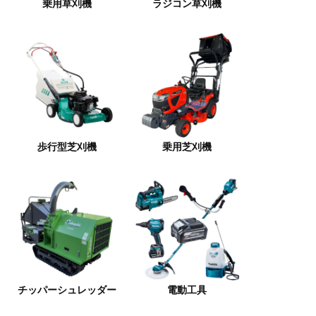
乗用草刈機
ラジコン草刈機
歩行型芝刈機
乗用芝刈機
チッパーシュレッダー
電動工具