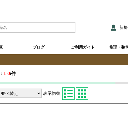
新規
覧
ブログ
ご利用ガイド
修理・整
：
1-0
/
件
表示切替