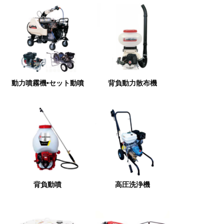
動力噴霧機•セット動噴
背負動力散布機
背負動噴
高圧洗浄機