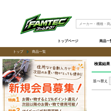
農機具と草刈機のネット通販 ファムテク！
トップページ
商品一
トップ
商品一覧
検索結果
並べ替え