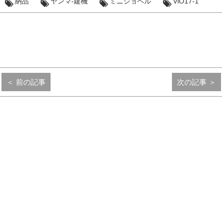
納品
ヤンマ-建機
ミニショベル
ViO17-1
＜ 前の記事
次の記事 ＞