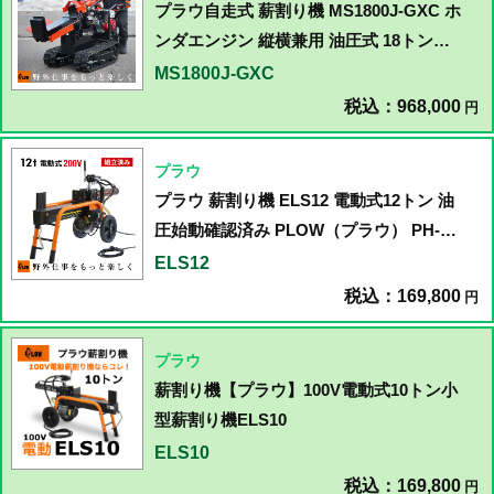
プラウ自走式 薪割り機 MS1800J-GXC ホ
ンダエンジン 縦横兼用 油圧式 18トン
MASAKARI 国産
MS1800J-GXC
税込：968,000
円
プラウ
プラウ 薪割り機 ELS12 電動式12トン 油
圧始動確認済み PLOW（プラウ） PH-
ELS12
ELS12
税込：169,800
円
プラウ
薪割り機【プラウ】100V電動式10トン小
型薪割り機ELS10
ELS10
税込：169,800
円