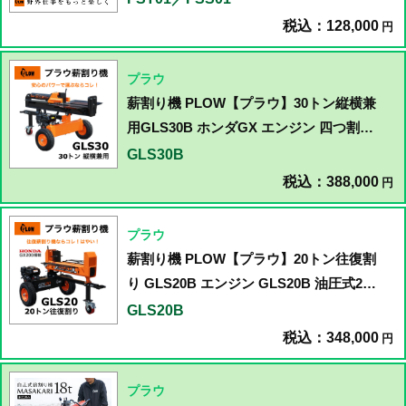
税込：128,000
円
プラウ
薪割り機 PLOW【プラウ】30トン縦横兼
用GLS30B ホンダGX エンジン 四つ割り
アタッチメント付き
GLS30B
税込：388,000
円
プラウ
薪割り機 PLOW【プラウ】20トン往復割
り GLS20B エンジン GLS20B 油圧式20
トン 4つ割り刃付属
GLS20B
税込：348,000
円
プラウ