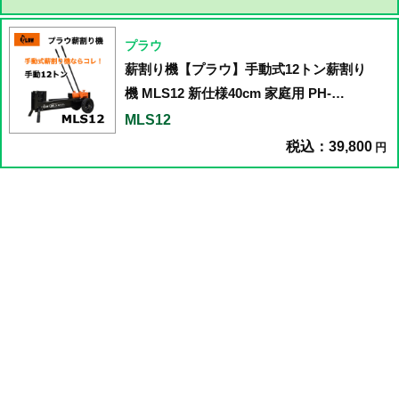
プラウ
薪割り機【プラウ】手動式12トン薪割り
機 MLS12 新仕様40cm 家庭用 PH-
MLS12 手押し式
MLS12
税込：39,800
円