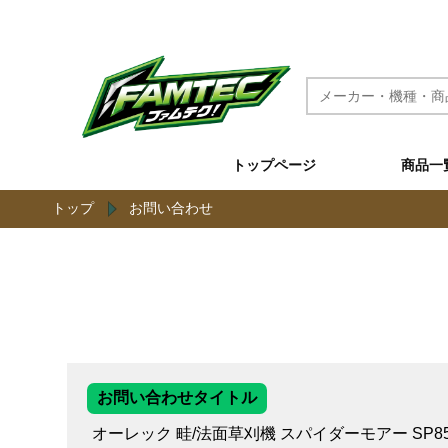
農機具と草刈機のネット通販 ファムテク！
トップページ
商品一
トップ
お問い合わせ
お問い合わせタイトル
オーレック 畦/法面草刈機 スパイダーモアー SP8